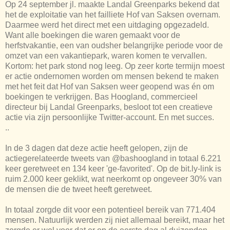
Op 24 september jl. maakte Landal Greenparks bekend dat
het de exploitatie van het failliete Hof van Saksen overnam.
Daarmee werd het direct met een uitdaging opgezadeld.
Want alle boekingen die waren gemaakt voor de
herfstvakantie, een van oudsher belangrijke periode voor de
omzet van een vakantiepark, waren komen te vervallen.
Kortom: het park stond nog leeg. Op zeer korte termijn moest
er actie ondernomen worden om mensen bekend te maken
met het feit dat Hof van Saksen weer geopend was én om
boekingen te verkrijgen. Bas Hoogland, commercieel
directeur bij Landal Greenparks, besloot tot een creatieve
actie via zijn persoonlijke Twitter-account. En met succes.
..
In de 3 dagen dat deze actie heeft gelopen, zijn de
actiegerelateerde tweets van @bashoogland in totaal 6.221
keer geretweet en 134 keer 'ge-favorited'. Op de bit.ly-link is
ruim 2.000 keer geklikt, wat neerkomt op ongeveer 30% van
de mensen die de tweet heeft geretweet.
In totaal zorgde dit voor een potentieel bereik van 771.404
mensen. Natuurlijk werden zij niet allemaal bereikt, maar het