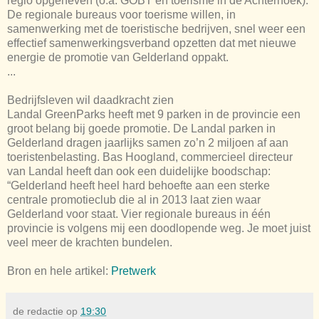
regio opgeheven (o.a. GOBT en toerisme in de Achterhoek).
De regionale bureaus voor toerisme willen, in
samenwerking met de toeristische bedrijven, snel weer een
effectief samenwerkingsverband opzetten dat met nieuwe
energie de promotie van Gelderland oppakt.
...
Bedrijfsleven wil daadkracht zien
Landal GreenParks heeft met 9 parken in de provincie een
groot belang bij goede promotie. De Landal parken in
Gelderland dragen jaarlijks samen zo’n 2 miljoen af aan
toeristenbelasting. Bas Hoogland, commercieel directeur
van Landal heeft dan ook een duidelijke boodschap:
“Gelderland heeft heel hard behoefte aan een sterke
centrale promotieclub die al in 2013 laat zien waar
Gelderland voor staat. Vier regionale bureaus in één
provincie is volgens mij een doodlopende weg. Je moet juist
veel meer de krachten bundelen.
Bron en hele artikel:
Pretwerk
de redactie
op
19:30