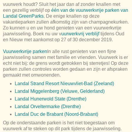
vuurwerk houdt? Sluit het jaar dan af zonder knallen met
een gezellig verblijf op
één van de vuurwerkvrije parken van
Landal GreenParks
. De enige knallen op deze
vakantieparken zullen afkomstig zijn van champagnekurken.
Zo kunnen u en uw hond genieten van een vuurwerkvrije
jaarwisseling. Boek nu uw v
uurwerkvrij verblijf
tijdens Oud
en Nieuw met aankomst op 27 of 30 december 2019.
Vuurwerkvrije parken
In alle rust genieten van een fijne
jaarwisseling samen met familie en vrienden. Vuurwerk is er
echt niet bij: de grens wordt getrokken bij sterretjes! Op deze
parken zullen controles worden gedaan en zijn er afspraken
gemaakt met omwonenden.
Landal Strand Resort Nieuwvliet-Bad (Zeeland)
Landal Miggelenberg (Veluwe, Gelderland)
Landal Hunerwold State (Drenthe)
Landal Orveltermarke (Drenthe)
Landal Duc de Brabant (Noord-Brabant)
Op de onderstaande parken is het niet toegestaan om
vuurwerk af te steken op dit park tijdens de jaarwisseling.