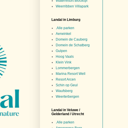
Waterresort Blocksyl
Weerribben Villapark
Landal in Limburg
.Alle parken
Aerwinkel
Domein de Cauberg
Domein de Schatberg
Gulpen
Hoog Vaals
Klein Vink
Lommerbergen
Marina Resort Well
Resort Arcen
Schin op Geul
Waufsberg
Weerterbergen
Landal in Veluwe /
Gelderland / Utrecht
.Alle parken