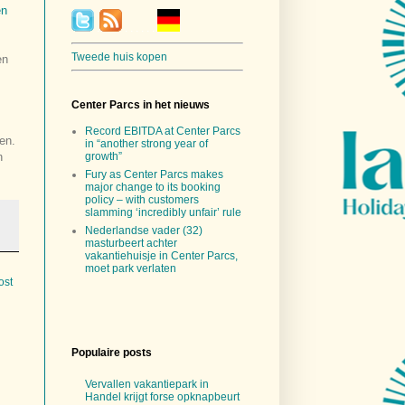
en
.
. . .
.
. .
Tweede huis kopen
en
Center Parcs in het nieuws
Record EBITDA at Center Parcs
en.
in “another strong year of
n
growth”
Fury as Center Parcs makes
major change to its booking
policy – with customers
slamming ‘incredibly unfair’ rule
Nederlandse vader (32)
masturbeert achter
vakantiehuisje in Center Parcs,
moet park verlaten
ost
Populaire posts
Vervallen vakantiepark in
Handel krijgt forse opknapbeurt