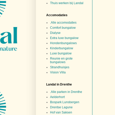
Thuis werken bij Landal
Accomodaties
.Alle accomodaties
Comfort bungalow
Dialyse
Extra luxe bungalow
Hondenbungalows
Kinderbungalow
Luxe bungalow
Reunie en grote
bungalows
Strandhuisjes
Vision Villa
Landal in Drenthe
.Alle parken in Drenthe
Aelderhort
Bospark Lunsbergen
Drentse Lagune
Hof van Saksen