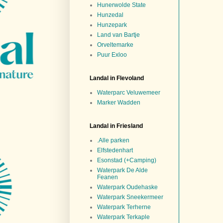
Hunerwolde State
Hunzedal
Hunzepark
Land van Bartje
Orveltemarke
Puur Exloo
Landal in Flevoland
Waterparc Veluwemeer
Marker Wadden
Landal in Friesland
.Alle parken
Elfstedenhart
Esonstad (+Camping)
Waterpark De Alde
Feanen
Waterpark Oudehaske
Waterpark Sneekermeer
Waterpark Terherne
Waterpark Terkaple