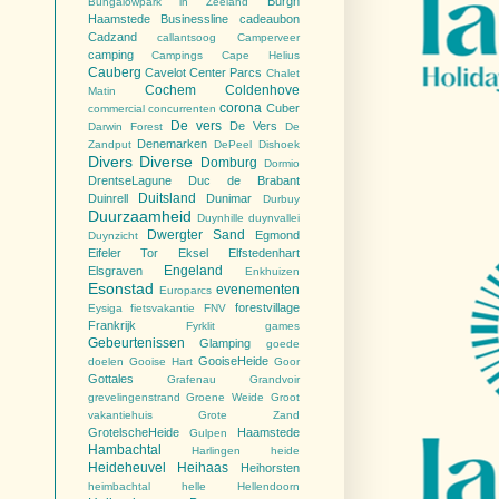
Burgh
Bungalowpark in Zeeland
Haamstede
Businessline
cadeaubon
Cadzand
callantsoog
Camperveer
camping
Campings
Cape Helius
Cauberg
Cavelot
Center Parcs
Chalet
Cochem
Coldenhove
Matin
corona
Cuber
commercial
concurrenten
De vers
De Vers
Darwin Forest
De
Denemarken
Zandput
DePeel
Dishoek
Divers
Diverse
Domburg
Dormio
DrentseLagune
Duc de Brabant
Duitsland
Duinrell
Dunimar
Durbuy
Duurzaamheid
Duynhille
duynvallei
Dwergter Sand
Egmond
Duynzicht
Eifeler Tor
Eksel
Elfstedenhart
Engeland
Elsgraven
Enkhuizen
Esonstad
evenementen
Europarcs
forestvillage
Eysiga
fietsvakantie
FNV
Frankrijk
Fyrklit
games
Gebeurtenissen
Glamping
goede
GooiseHeide
doelen
Gooise Hart
Goor
Gottales
Grafenau
Grandvoir
grevelingenstrand
Groene Weide
Groot
vakantiehuis
Grote Zand
GrotelscheHeide
Haamstede
Gulpen
Hambachtal
Harlingen
heide
Heideheuvel
Heihaas
Heihorsten
heimbachtal
helle
Hellendoorn