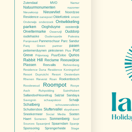
Zutendaal
MVO
Namur
Natuurmonumenten
nazomer
Nieuwvliet
Noordzee
Nieuwkoop
Residence
OldeKottink
oanepoel
omzet
Ontwikkeling
Onderwijs
onderzoek
parken
Ooghduyne
oostenrijk
Orveltermarke
Ouddorp
Ossenzijl
oudehaske
Oudenaarde
Palestra
Pannenschuur
Parc Sandur
Panjevaart
pasen
Parq Green
partner
Port
pettemerduynen
pinksteren
Plus
Greve
Qurios
PuurExloo
Prijsvraag
Rabbit Hill
Reclame
Reeuwijkse
Plassen
Reevallis
Rehrenberg
Residence Duna
Residence Koningshof
Resort Duynzicht
Resort Oesterdam
Roekenbosch
Rhenen
Rieverst
Roan
Roompot
Roodewoud
Rooye
Asch
Ruhpolding
SaintHubert
SallandseHeuvelrug
Salztal
Sandaya
Schaijk
Savognin
schaapskooi
Schatberg
schouwsevalleien
Sluftervallei
Schuttersbos
sluyshaven
Sneekermeer
Soeten
Social Media
Sonnenberg
Haert
Someren
Soof
Spaarndam
Sources
Spaanjerd
Spanje
Sponsoring
Sprengerheide
Stage