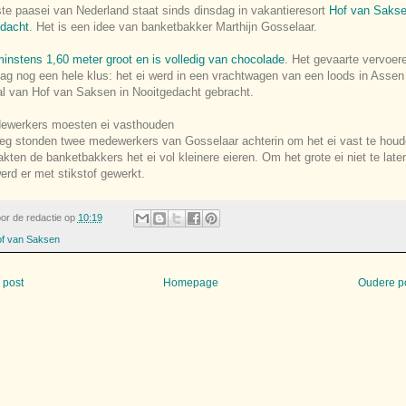
ste paasei van Nederland staat sinds dinsdag in vakantieresort
Hof van Saks
edacht
. Het is een idee van banketbakker Marthijn Gosselaar.
 minstens 1,60 meter groot en is volledig van chocolade
. Het gevaarte vervoer
ag nog een hele klus: het ei werd in een vrachtwagen van een loods in Assen
al van Hof van Saksen in Nooitgedacht gebracht.
ewerkers moesten ei vasthouden
eg stonden twee medewerkers van Gosselaar achterin om het ei vast te houd
kten de banketbakkers het ei vol kleinere eieren. Om het grote ei niet te late
erd er met stikstof gewerkt.
oor
de redactie
op
10:19
f van Saksen
 post
Homepage
Oudere p