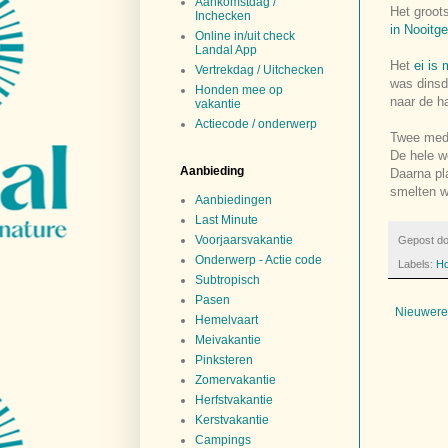
Aankomstdag /
Het groot
Inchecken
in Nooitg
Online in/uit check
Landal App
Het
ei is
Vertrekdag / Uitchecken
was dinsd
Honden mee op
naar de h
vakantie
Actiecode / onderwerp
Twee med
De hele w
Aanbieding
Daarna pla
smelten w
Aanbiedingen
Last Minute
Voorjaarsvakantie
Gepost d
Onderwerp - Actie code
Labels:
Ho
Subtropisch
Pasen
Nieuwere
Hemelvaart
Meivakantie
Pinksteren
Zomervakantie
Herfstvakantie
Kerstvakantie
Campings