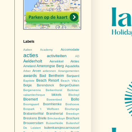
Labels
Accomodatie
Aalten
Academy
acties
activiteiten
AD
Aelderholt
Aerwinkel
Akties
Amerongse Berg
Ameland
Aquadelta
Arcen
Arber
ardennen
Arrangementen
awards
Bad Bentheim
Banjaard
Beach Resort
Baptiste
Beach Villa's
Belgie
Berendonck
BergerDuinen
Bergervenne
Berkenhorst
Berkman
bikkels
vakantiecheque
Blocksyl
Bloemert
Bollo
Boerenbed
Boomhiemke
Boomgaard
Boshoeve
Bospark 't Wolfsven
Bourtange
BrabantseWal
Brandnertal
Breeduyn
Breskens
Brielle
Brochure
Brinckerduyn
Brouwersdam
BuisseHeide
Buitenhof
buitenkansjescarroussel
De Leistert