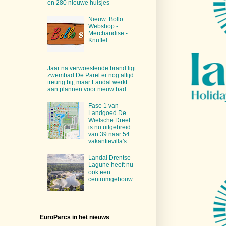
en 280 nieuwe huisjes
Nieuw: Bollo
Webshop -
Merchandise -
Knuffel
Jaar na verwoestende brand ligt
zwembad De Parel er nog altijd
treurig bij, maar Landal werkt
aan plannen voor nieuw bad
Fase 1 van
Landgoed De
Wielsche Dreef
is nu uitgebreid:
van 39 naar 54
vakantievilla's
Landal Drentse
Lagune heeft nu
ook een
centrumgebouw
EuroParcs in het nieuws