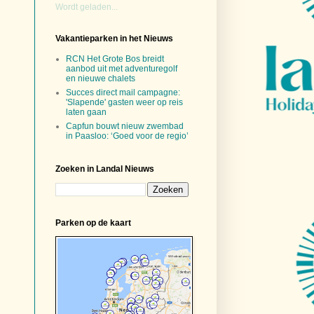
Wordt geladen...
Vakantieparken in het Nieuws
RCN Het Grote Bos breidt
aanbod uit met adventuregolf
en nieuwe chalets
Succes direct mail campagne:
'Slapende' gasten weer op reis
laten gaan
Capfun bouwt nieuw zwembad
in Paasloo: ‘Goed voor de regio’
Zoeken in Landal Nieuws
Parken op de kaart