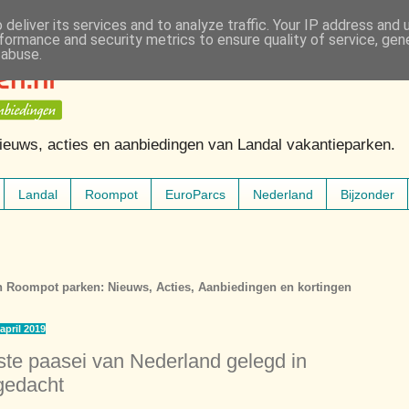
deliver its services and to analyze traffic. Your IP address and
formance and security metrics to ensure quality of service, ge
 abuse.
Nieuws, acties en aanbiedingen van Landal vakantieparken.
Landal
Roompot
EuroParcs
Nederland
Bijzonder
n Roompot parken: Nieuws, Acties, Aanbiedingen en kortingen
april 2019
ste paasei van Nederland gelegd in
gedacht