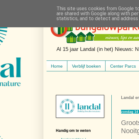
This site uses cookies from Google to 
are shared with Google along with per
statistics, and to detect and address
Al 15 jaar Landal (in het) Nieuws: 
Home
Verblijf boeken
Center Parcs
Landal e
zondag 14 
Groot
Nooit
Handig om te weten