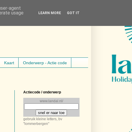
 user-agent
nerate usage
LEARN MORE
GOT IT
Kaart
Onderwerp - Actie code
Actiecode / onderwerp
www.landal.nl/
gebruik kleine letters, bv
"lommerbergen"