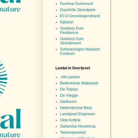
Dunimar Duinresort
Duynhille Strandpark
ECO Grevelingenstrand
Kijkduin
Ouddorp Duin
Residence
Ouddorp Duin
Strandresort
Scheveningen Nautisch
Centrum
Landal in Overijssel
.Alle parken
Belterwiede Waterpark
De Tolplas
De Vlegge
Giethoorn
Hellendoorse Berg
Landgoed Elsgraven
Olde Kottink
Sallandse Heuvelrug
Twenhaarsveld