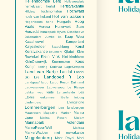
Hellendoornse Berg
Hellevoetsluis
Herfstvakantie
hemelvaart
herfst
Hochwald
Hochmontafon
Hillview
Hof van Saksen
hoek van holland
Hoog
Hongarije
Hogenboom
hond
Vaals
Horeca
Hunerwold State
Hunzedal
hunzepark
Hyves
IJsselhoeve
Kaap West
Julianadorp
Jumbo
ka
Kaatsheuvel
Kamperland
Katjeskelder
Kerst
katschberg
Kerstvakantie
Kijkduin
Klein
keurmerk
Klein Vink
Ruwinkel
Kleinkirchheim
Koos
KleinOisterwijk
Koornmolen
Konijn
korting
Kruidvat
LageKempen
Land van Bartje
Landal
Landal
Landgoed 't Loo
Ski Life
Landgraaf
largo
Largo Resort Duinrand
Lauwersmeer
Lauwersoog
Le Rivage
lente
Les
Lekker weg
Lenzerheide
Etoiles
leukermeer
libelle
limburg
Livingstone
Lindenberg
Lommerbergen
lunsbergen
Loo
Marina
Maasresort
Magazine
Marber
Lipno
Marina Resort Uitdam
Marinapark Volendam
MarinaResortWell
Marissa
MarkerWadden
mei
meivakantie
Miggelenberg
Mont Royal
Mooi