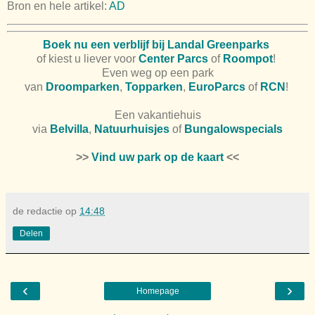
Bron en hele artikel:
AD
Boek nu een verblijf bij Landal Greenparks
of kiest u liever voor
Center Parcs
of
Roompot
!
Even weg op een park
van
Droomparken
,
Topparken
,
EuroParcs
of
RCN
!
Een vakantiehuis
via
Belvilla
,
Natuurhuisjes
of
Bungalowspecials
>>
Vind uw park op de kaart
<<
de redactie
op
14:48
Delen
‹
›
Homepage